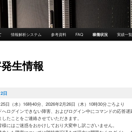
て
情報解析システム
参考資料
FAQ
稼働状況
実績一
害発生情報
月2日
2月25日（水）16時40分、2026年2月26日（木）10時30分ごろより
ドへログインできない障害、およびログイン中にコマンドの応答遅
ましたことをご連絡させていただきます。
皆様にはご迷惑をおかけしており大変申し訳ございません。