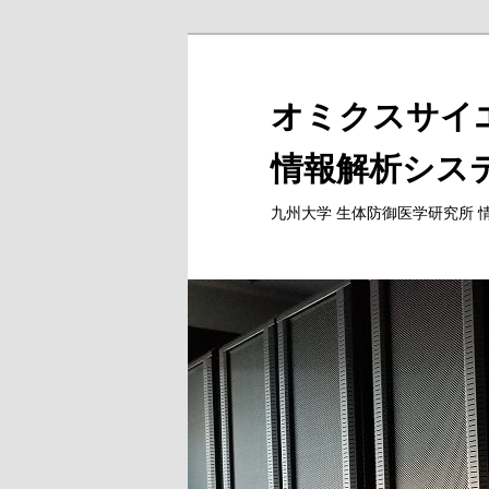
メ
イ
ン
コ
ン
テ
ン
九州大学 生体防御医学研究所 
ツ
へ
移
動