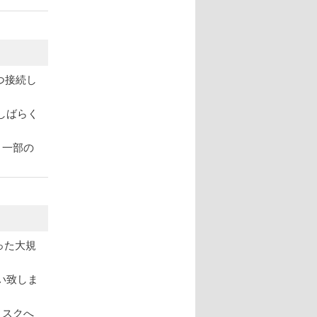
つ接続し
しばらく
、一部の
行った大規
い致しま
ィスクへ