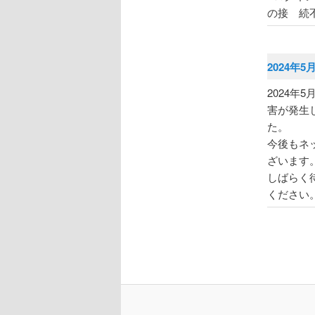
の接 続
2024年5
2024年
害が発生
た。
今後もネ
ざいます
しばらく
ください