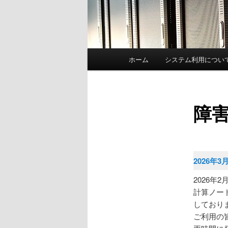
メ
ホーム
システム利用につい
イ
ン
メ
ニ
障
ュ
ー
2026年3
2026年
計算ノー
しており
ご利用の