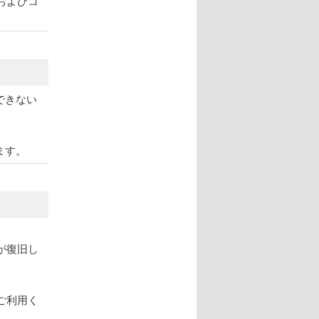
およびコ
できない
ます。
が復旧し
ご利用く