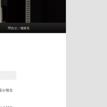
覧
問合せ／連絡先
延が発生