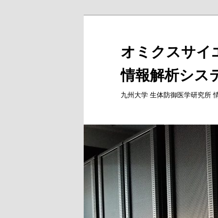
メ
サ
イ
ブ
ン
コ
コ
ン
ン
テ
テ
ン
ン
ツ
九州大学 生体防御医学研究所 
ツ
へ
へ
移
移
動
動