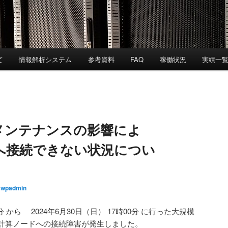
て
情報解析システム
参考資料
FAQ
稼働状況
実績一
メンテナンスの影響によ
へ接続できない状況につい
swpadmin
0分 から 2024年6月30日（日） 17時00分 に行った大規模
計算ノードへの接続障害が発生しました。