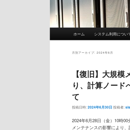
メ
ホーム
システム利用につい
イ
ン
メ
月別アーカイブ:
2024年6月
ニ
ュ
【復旧】大規模
ー
り、計算ノード
て
投稿日時:
2024年6月30日
投稿者:
si
2024年6月28日（金）10時0
メンテナンスの影響により、